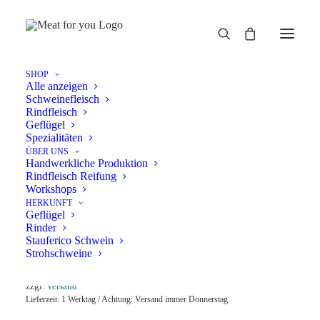
SHOP
Alle anzeigen
Hähnchenbrust
Schweinefleisch
Home
Hähnchenbrust
Rindfleisch
Geflügel
Spezialitäten
ÜBER UNS
Handwerkliche Produktion
Rindfleisch Reifung
Workshops
HERKUNFT
Geflügel
HÄHNCHENBRUST
Rinder
Stauferico Schwein
Strohschweine
16,14
€
Enthält 7% Mwst.
zzgl.
Versand
Lieferzeit: 1 Werktag / Achtung: Versand immer Donnerstag