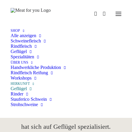
SHOP
Alle anzeigen
Schweinefleisch
Rindfleisch
Geflügel
GEFLÜGEL AUS
Spezialitäten
BÄUERLICHER
ÜBER UNS
Handwerkliche Produktion
Rindfleisch Reifung
LANDWIRTSCHAFT
Workshops
HERKUNFT
Geflügel
Unser Geflügel stammt vom Dangelhof.
Rinder
Stauferico Schwein
Das familiengeführte Unternehmen in der
Strohschweine
Nähe von Ulm auf der Schwäbischen Alb
hat sich auf Geflügel spezialisiert.